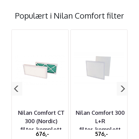
Populært i
Nilan Comfort filter
450
Nilan Comfort CT
Nilan Comfort 300
N
tt
300 (Nordic)
L+R
filter, komplett
filter, komplett
676,-
576,-
filtersett
filtersett