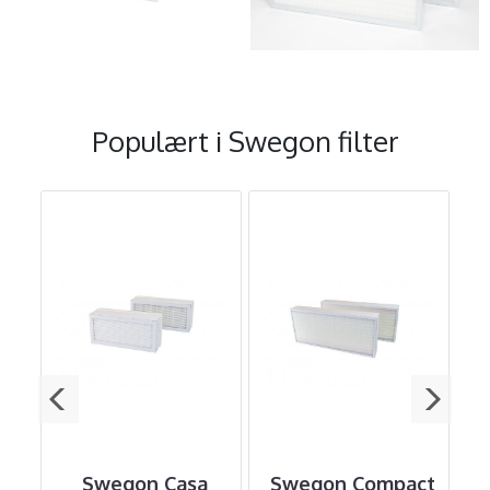
Populært i
Swegon filter
a
Swegon Casa
Swegon Compact