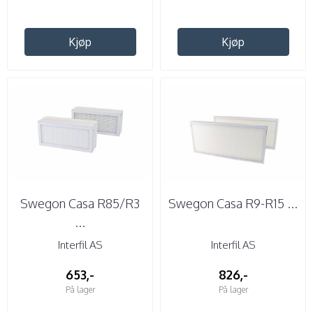
Kjøp
Kjøp
Swegon Casa R85/R3
Swegon Casa R9-R15 ...
...
Interfil AS
Interfil AS
653,-
826,-
På lager
På lager