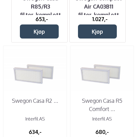
R85/R3
Air CA03B11
filter, komplett
filter, komplett
653,-
1.027,-
filtersett
filtersett
Kjøp
Kjøp
Swegon Casa R2 ...
Swegon Casa R5
Comfort ...
Interfil AS
Interfil AS
634,-
680,-