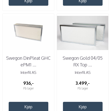
Kjøp
Kjøp
Swegon DinPleat GHC
Swegon Gold 04/05
ePM1 ...
RX Top ...
Interfil AS
Interfil AS
936,-
3.499,-
På lager
På lager
Kjøp
Kjøp