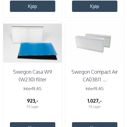
Kjøp
Kjøp
Swegon Casa W9
Swegon Compact Air
(W230) filter
CA03B11 ...
Interfil AS
Interfil AS
923,-
1.027,-
På lager
På lager